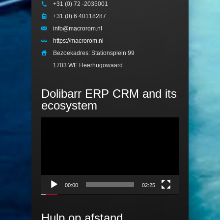
+31 (0) 72 -2035001
+31 (0) 6 40118287
info@macrorom.nl
https://macrorom.nl
Bezoekadres: Stationsplein 99
1703 WE Heerhugowaard
Dolibarr ERP CRM and its
ecosystem
Videospeler
00:00
02:25
Hulp op afstand