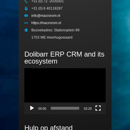
+31 (0) 72 -2035001
+31 (0) 6 40118287
info@macrorom.nl
https://macrorom.nl
Bezoekadres: Stationsplein 99
1703 WE Heerhugowaard
Dolibarr ERP CRM and its
ecosystem
Videospeler
00:00
02:25
Hulp op afstand