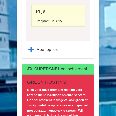
Prijs
Per jaar: € 294,95
Meer opties
SUPERSNEL en tóch groen!
GREEN HOSTING
Kies voor onze premium hosting voor
razendsnelle laadtijden op onze servers.
En snel betekent in dit geval ook groen en
zuinig omdat de apparatuur wordt gevoed
met duurzaam opgewekte stroom. Wij
gaan voor de balans in snelheid en