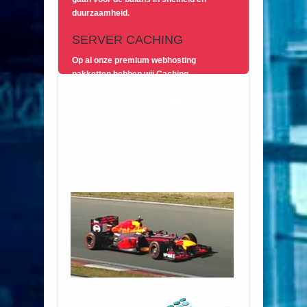
duurzaamheid.
SERVER CACHING
Op al onze premium webhosting
pakketten hebben wij Caching
geïnstalleerd.
De Caching zorgt ervoor dat bepaalde
onderdelen van je website van te voren al
op “scherp” komen te staan en
rechtstreeks uit de cache worden
geladen zodat je website extra snel wordt
getoond.